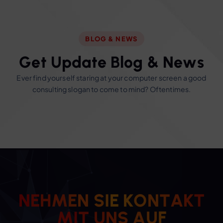
BLOG & NEWS
G
e
t
U
p
d
a
t
e
B
l
o
g
&
N
e
w
s
Ever find yourself staring at your computer screen a good
consulting slogan to come to mind? Oftentimes.
N
E
H
M
E
N
S
I
E
K
O
N
T
A
K
T
M
I
T
U
N
S
A
U
F