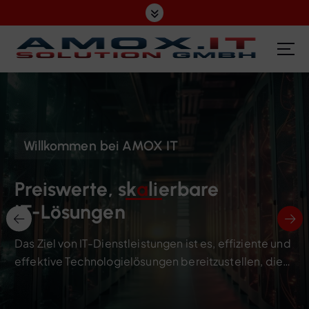
Z
u
m
I
n
h
a
l
t
Willkommen bei AMOX IT
s
p
r
Preiswerte, sk
a
lierbare
i
IT-Lösungen
n
g
Das Ziel von IT-Dienstleistungen ist es, effiziente und
e
effektive Technologielösungen bereitzustellen, die
n
Unternehmen dabei unterstützen, ihre Ziele zu
erreichen.