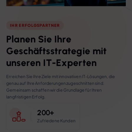
IHR ERFOLGSPARTNER
P
l
a
n
e
n
S
i
e
I
h
r
e
G
e
s
c
h
ä
f
t
s
s
t
r
a
t
e
g
i
e
m
i
t
u
n
s
e
r
e
n
I
T
-
E
x
p
e
r
t
e
n
Erreichen Sie Ihre Ziele mit innovativen IT-Lösungen, die
genau auf Ihre Anforderungen zugeschnitten sind.
Gemeinsam schaffen wir die Grundlage für Ihren
langfristigen Erfolg.
2
0
0
+
Zufriedene Kunden