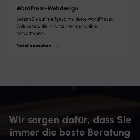
WordPress-Webdesign
Setzen Sie auf maßgeschneiderte WordPress-
Webseiten, die Ihr Unternehmen online
hervorheben.
Details ansehen
W
i
r
s
o
r
g
e
n
d
a
f
ü
r
,
d
a
s
s
S
i
e
i
m
m
e
r
d
i
e
b
e
s
t
e
B
e
r
a
t
u
n
g