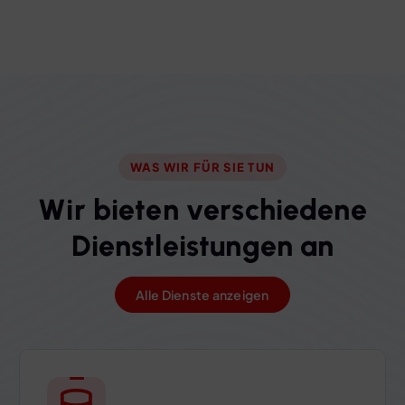
WAS WIR FÜR SIE TUN
W
i
r
b
i
e
t
e
n
v
e
r
s
c
h
i
e
d
e
n
e
D
i
e
n
s
t
l
e
i
s
t
u
n
g
e
n
a
n
Alle Dienste anzeigen