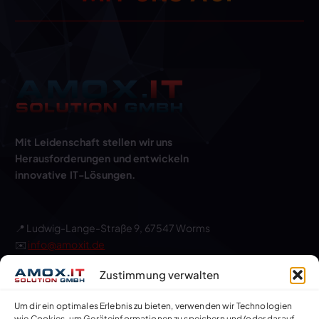
Mit Leidenschaft stellen wir uns
Herausforderungen und entwickeln
innovative IT-Lösungen.
📍 Ludwig-Lange-Straße 9, 67547 Worms
✉️
info@amoxit.de
📞 06241 67 87 88 0
Zustimmung verwalten
🕒 Montag – Freitag:
8:00 – 17:00,
Samstag-Sonntag:
GESCHLOSSEN
Um dir ein optimales Erlebnis zu bieten, verwenden wir Technologien
wie Cookies, um Geräteinformationen zu speichern und/oder darauf