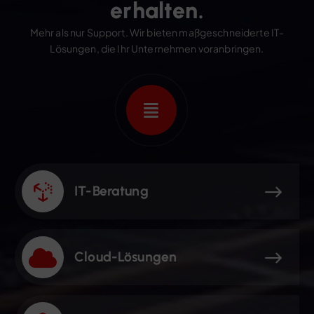
e
r
h
a
l
t
e
n
.
Mehr als nur Support. Wir bieten maßgeschneiderte IT-
Lösungen, die Ihr Unternehmen voranbringen.
IT-Beratung
Cloud-Lösungen