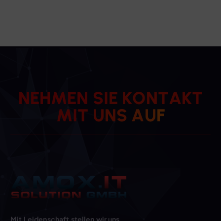
N
E
H
M
E
N
S
I
E
K
O
N
T
A
K
T
M
I
T
U
N
S
A
U
F
Mit Leidenschaft stellen wir uns