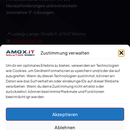
Herausforderungen und entwickeln
innovative IT-Lösungen.
📍 Ludwig-Lange-Straße 9, 67547 Worms
✉️
info@amoxit.de
📞 06241 67 87 88 0
Zustimmung verwalten
🕒 Montag – Freitag:
8:00 – 17:00,
Samstag-Sonntag:
GESCHLOSSEN
Um dir ein optimales Erlebnis zu bieten, verwenden wir Technologien
wie Cookies, um Geräteinformationen zu speichern und/oder darauf
zuzugreifen. Wenn du diesen Technologien zustimmst, können wir
Daten wie das Surfverhalten oder eindeutige IDs auf dieser Website
AGB
verarbeiten. Wenn du deine Zustimmung nicht erteilst oder
Kontakt
zurückziehst, können bestimmte Merkmale und Funktionen
Impressum
beeinträchtigt werden.
Datenschutz
Cookie-Richtlinie (EU)
Akzeptieren
Ablehnen